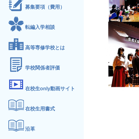
募集要項（費用）
転編入学相談
高等専修学校とは
学校関係者評価
在校生only動画サイト
在校生用書式
沿革