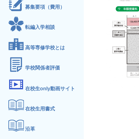
募集要項（費用）
転編入学相談
高等専修学校とは
学校関係者評価
在校生only動画サイト
在校生用書式
沿革