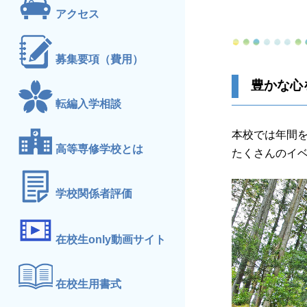
アクセス
募集要項（費用）
豊かな心
転編入学相談
本校では年間
高等専修学校とは
たくさんのイ
学校関係者評価
在校生only動画サイト
在校生用書式