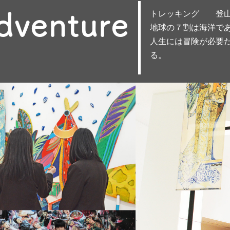
dventure
トレッキング 登
地球の７割は海洋であ
人生には冒険が必要
る。