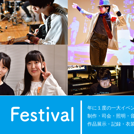
Festival
年に１度の一大イベ
制作・司会・照明・
作品展示・記録・衣