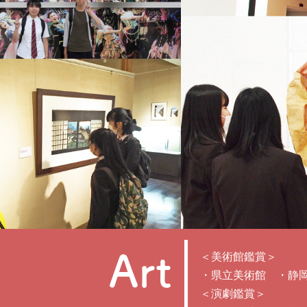
Art
＜美術館鑑賞＞
・県立美術館 ・静
＜演劇鑑賞＞