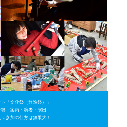
ント「文化祭（静進祭）」
音響・案内・演者・演出
装…参加の仕方は無限大！