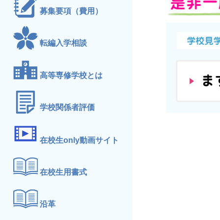
募集要項（費用）
転編入学相談
高等専修学校とは
学校関係者評価
在校生only動画サイト
在校生用書式
沿革