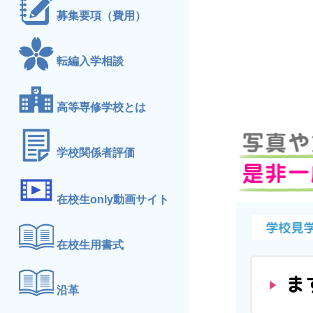
募集要項（費用）
転編入学相談
高等専修学校とは
学校関係者評価
在校生only動画サイト
在校生用書式
沿革