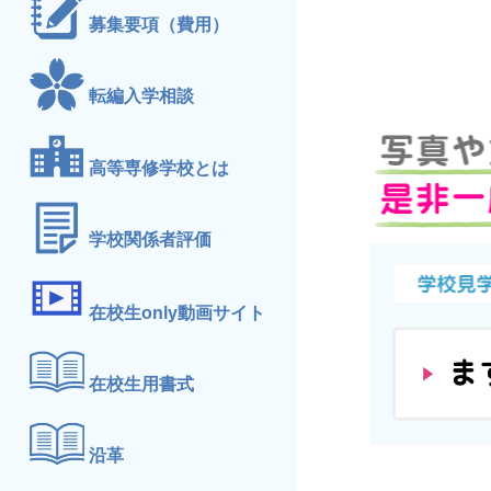
募集要項（費用）
転編入学相談
高等専修学校とは
学校関係者評価
在校生only動画サイト
在校生用書式
沿革